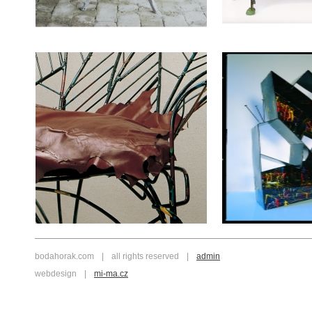
bodahorak.com
|
all rights reserved
|
admin
webdesign
|
mi-ma.cz