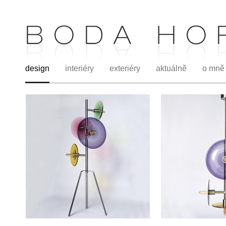
design
interiéry
exteriéry
aktuálně
o mně