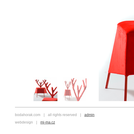
bodahorak.com
|
all rights reserved
|
admin
webdesign
|
mi-ma.cz