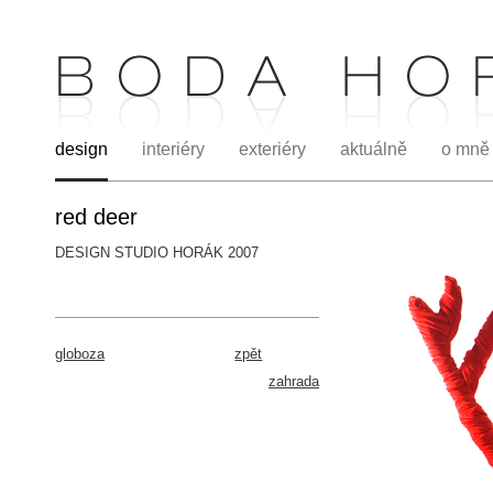
design
interiéry
exteriéry
aktuálně
o mně
red deer
DESIGN STUDIO HORÁK 2007
.
globoza
zpět
zahrada