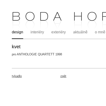
design
interiéry
exteriéry
aktuálně
o mně
kvet
pro ANTHOLOGIE QUARTETT 1998
.
tykadlo
zpět