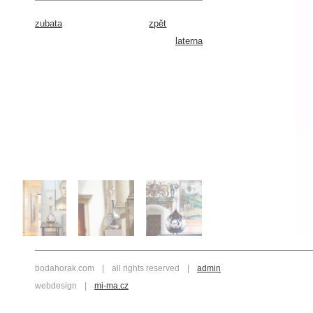
zubata
zpět
laterna
bodahorak.com
|
all rights reserved
|
admin
webdesign
|
mi-ma.cz