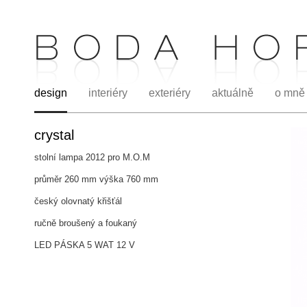
design
interiéry
exteriéry
aktuálně
o mně
crystal
stolní lampa 2012 pro M.O.M
průměr 260 mm výška 760 mm
český olovnatý křišťál
ručně broušený a foukaný
LED PÁSKA 5 WAT 12 V
.