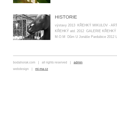
HISTORIE
výstavy 2013 KŘEHKÝ MIKULOV - AR
KŘEHKÝ atd. 2012 GALERIE KŘEHKÝ -
M.O.M Dům U Jonáše Pardubice 2012 
bodahorak.com
|
all rights reserved
|
admin
webdesign
|
mi-ma.cz