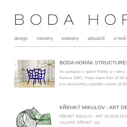
design
interiéry
exteriéry
aktuálně
o mně
BODA HORÁK STRUCTURES
Ve spolupráci s galerií Křehký a v 
Karlova 189/2, Praha 1open from 10.00 
p.m.www.krehky.czpondělí–sobota 10.0
KŘEHKÝ MIKULOV - ART DES
KŘEHKÝ MIKULOV - ART DESIGN FEST
GALERIE KŘEHKÝ atd.